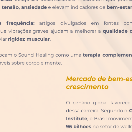
 
tensão, ansiedade
 e elevam indicadores de 
bem-estar
 frequência:
 artigos divulgados em fontes c
que vibrações graves ajudam a melhorar a 
qualidade 
viar 
rigidez muscular
.
olocam o Sound Healing como uma 
terapia complement
veis sobre corpo e mente.
Mercado de bem-es
crescimento
O cenário global favorece
dessa carreira. Segundo o 
G
Institute
, o Brasil movimen
96 bilhões
 no setor de welln