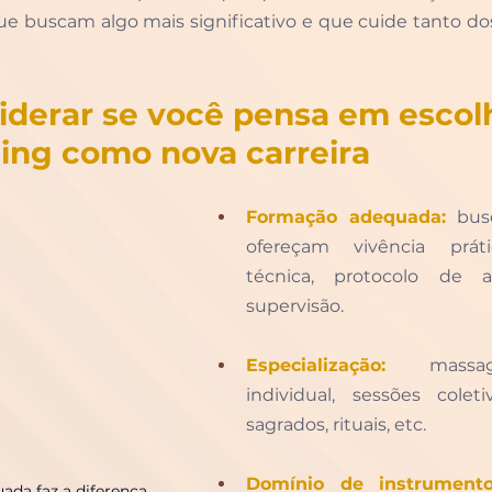
ue buscam algo mais significativo e que cuide tanto do
iderar se você pensa em escol
ing como nova carreira
Formação adequada:
 bus
ofereçam vivência práti
técnica, protocolo de a
supervisão.
Especialização:
 massag
individual, sessões coleti
sagrados, rituais, etc.
Domínio de instrumento
ada faz a diferença