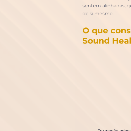
sentem alinhadas, q
de si mesmo.
O que cons
Sound Heal
Formaç
ã
o adequ