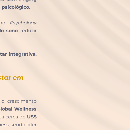
 psicológico
.
omo 
Psychology 
do sono
, reduzir 
ar integrativa
, 
tar em 
 o crescimento 
lobal Wellness 
ta cerca de 
US$ 
ess, sendo líder 