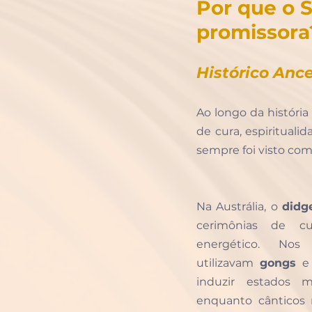
Por que o 
promissora
Histórico Ance
Ao longo da históri
de cura, espiritual
sempre foi visto com
Na Austrália, o 
didg
cerimônias de cur
energético. Nos 
utilizavam 
gongs
 e
induzir estados me
enquanto cânticos 