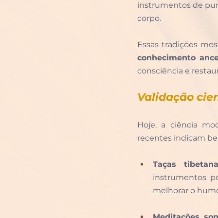
instrumentos de pur
corpo.
conhecimento ance
consciência e restaur
Validação cie
Hoje, a ciência mo
recentes indicam ben
Taças tibetana
instrumentos p
melhorar o humor
Meditações son