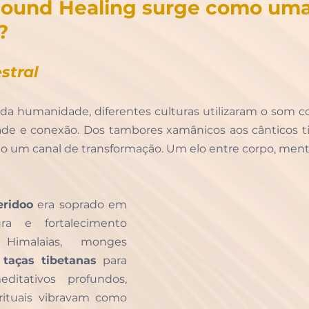
Sound Healing surge como uma 
?
stral
a da humanidade, diferentes culturas utilizaram o som 
idade e conexão. Dos tambores xamânicos aos cânticos t
o um canal de transformação. Um elo entre corpo, mente 
eridoo
 era soprado em 
a e fortalecimento 
Himalaias, monges 
 
taças tibetanas
 para 
ditativos profundos, 
rituais vibravam como 