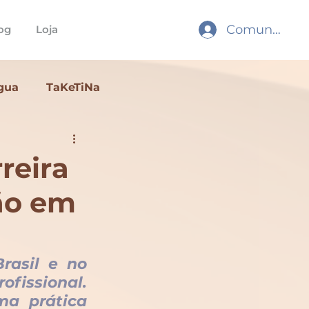
Comunidade
og
Loja
gua
TaKeTiNa
ling
Ritual
reira
ção em
asil e no 
fissional. 
a prática 