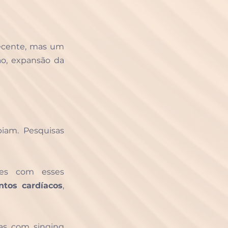
Essas tradições mostram que o Sound Healing não é apenas uma moda recente, mas um 
o, expansão da 
iam. Pesquisas 
es com esses 
ntos cardíacos
, 
as com singing 