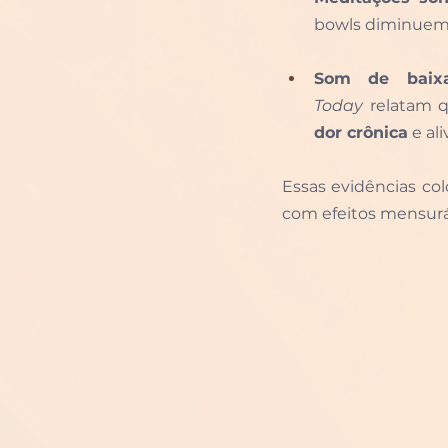
bowls diminuem
Som de baixa
Today
 relatam 
dor crônica
 e ali
Essas evidências c
com efeitos mensurá