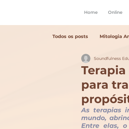
Home
Online
Todos os posts
Mitologia A
Soundfulness Ed
Terapia Sonora
Cacau
Terapia
para tr
Ritual de Som
Cerimôn
propósi
As terapias i
mundo, abrind
Entre elas, 