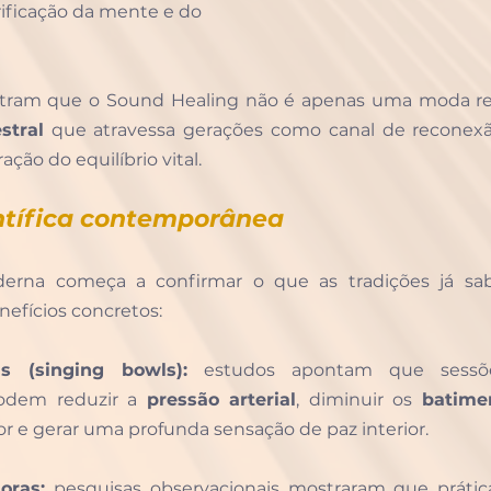
ificação da mente e do 
stral
 que atravessa gerações como canal de reconexã
ação do equilíbrio vital.
ntífica contemporânea
derna começa a confirmar o que as tradições já sab
efícios concretos:
s (singing bowls):
 estudos apontam que sessõ
odem reduzir a 
pressão arterial
, diminuir os 
batime
 e gerar uma profunda sensação de paz interior.
oras:
 pesquisas observacionais mostraram que prátic