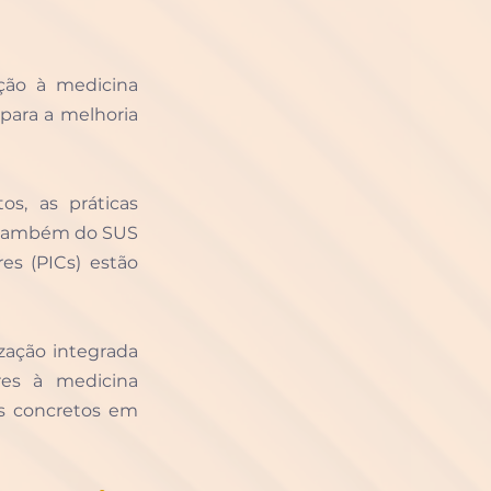
ão à medicina 
para a melhoria 
, as práticas 
e também do SUS 
s (PICs) estão 
zação integrada 
es à medicina 
s concretos em 