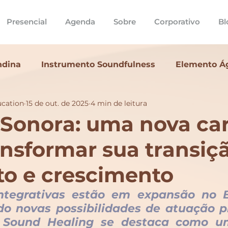
Presencial
Agenda
Sobre
Corporativo
Bl
ndina
Instrumento Soundfulness
Elemento Á
ucation
15 de out. de 2025
4 min de leitura
formação soundfulness
Formação Sound Hea
 Sonora: uma nova car
ansformar sua transi
ias
to e crescimento
ntegrativas estão em expansão no Br
o novas possibilidades de atuação pro
o Sound Healing se destaca como um