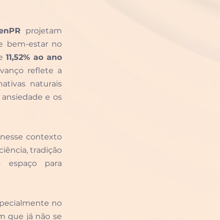
enPR
 projetam 
 bem-estar no 
e 
11,52% ao ano 
vanço reflete a 
ativas naturais 
 ansiedade e os 
nesse contexto 
ência, tradição 
do espaço para 
specialmente no 
 que já não se 