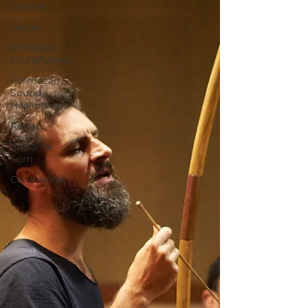
Sonora
Cacau
formação
soundfulness
Formação
Sound
Healing
Ritual
Ritual de
Som
Cerimônias