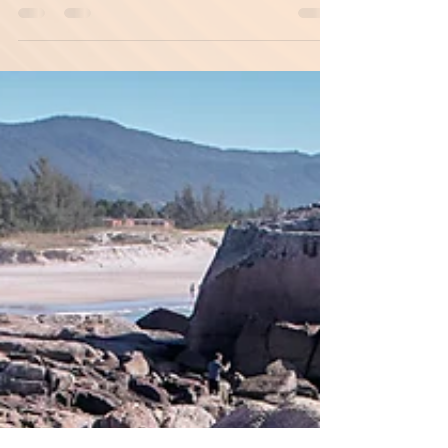
corporal, foco mental e equilíbrio emocional?
O TaKeTiNa é uma prática corporal que utiliza
ritmos sobrepostos para ativar o corpo e a
mente de forma integrada. A técnica atua
diretamente no sistema nervoso,
promovendo neuroplasticidade, consciência
corporal e estados ampliados de presença.