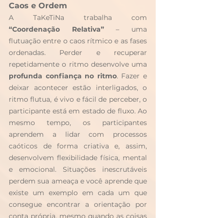
Caos e Ordem
A TaKeTiNa trabalha com 
“Coordenação Relativa”
 – uma 
flutuação entre o caos rítmico e as fases 
ordenadas. Perder e recuperar 
repetidamente o ritmo desenvolve uma 
profunda confiança no ritmo
. Fazer e 
deixar acontecer estão interligados, o 
ritmo flutua, é vivo e fácil de perceber, o 
participante está em estado de fluxo. Ao 
mesmo tempo, os participantes 
aprendem a lidar com processos 
caóticos de forma criativa e, assim, 
desenvolvem flexibilidade física, mental 
e emocional. Situações inescrutáveis 
perdem sua ameaça e você aprende que 
existe um exemplo em cada um que 
consegue encontrar a orientação por 
conta própria, mesmo quando as coisas 