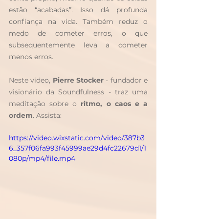
estão “acabadas”. Isso dá profunda 
confiança na vida. Também reduz o 
medo de cometer erros, o que 
subsequentemente leva a cometer 
menos erros.
Neste vídeo, 
Pierre Stocker
 - fundador e 
visionário da Soundfulness - traz uma 
meditação sobre o 
ritmo, o caos e a 
ordem
. Assista: 
https://video.wixstatic.com/video/387b3
6_357f06fa993f45999ae29d4fc22679d1/1
080p/mp4/file.mp4