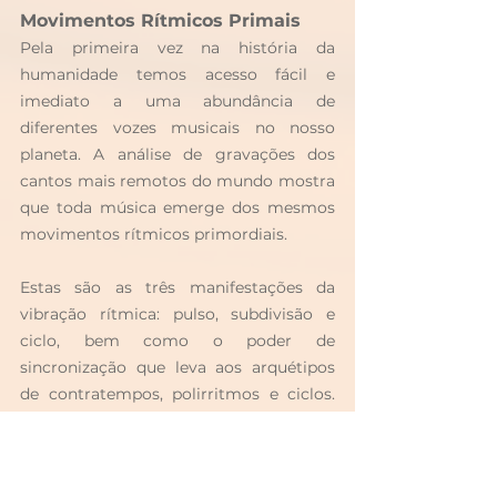
Movimentos Rítmicos Primais
Pela primeira vez na história da 
humanidade temos acesso fácil e 
imediato a uma abundância de 
diferentes vozes musicais no nosso 
planeta. A análise de gravações dos 
cantos mais remotos do mundo mostra 
que toda música emerge dos mesmos 
movimentos rítmicos primordiais.
Estas são as três manifestações da 
vibração rítmica: pulso, subdivisão e 
ciclo, bem como o poder de 
sincronização que leva aos arquétipos 
de contratempos, polirritmos e ciclos. 
Aprender com TaKeTiNa significa 
aprender nas raízes do ritmo
. TaKeTiNa 
permite que cada pessoa experimente 