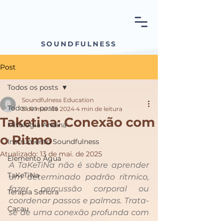
SOUNDFULNESS
Post
Todos os posts
Soundfulness Education
Todos os posts
5 de mar. de 2024
4 min de leitura
Taketina: Conexão com
Mitologia Andina
o Ritmo
Instrumento Soundfulness
Atualizado:
13 de mai. de 2025
Elemento Água
A TaKeTiNa não é sobre aprender 
TaKeTiNa
um determinado padrão rítmico, 
fazer percussão corporal ou 
Terapia Sonora
coordenar passos e palmas. Trata-
Cacau
se de uma conexão profunda com 