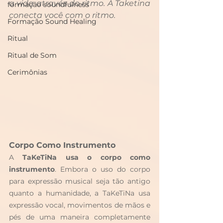
a vida através do ritmo. A Taketina 
formação soundfulness
conecta você com o ritmo.
Formação Sound Healing
Ritual
Ritual de Som
Cerimônias
Corpo Como Instrumento
A 
TaKeTiNa usa o corpo como 
instrumento
. Embora o uso do corpo 
para expressão musical seja tão antigo 
quanto a humanidade, a TaKeTiNa usa 
expressão vocal, movimentos de mãos e 
pés de uma maneira completamente 