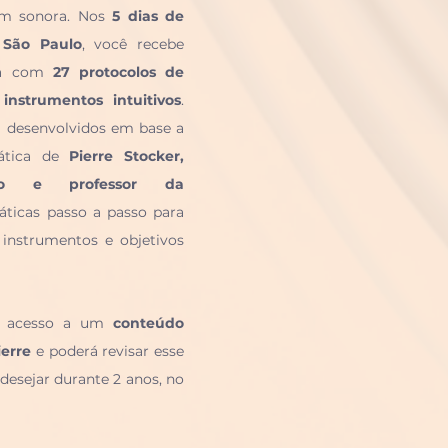
em sonora. Nos 
5 dias de 
 S
ã
o Paulo
, 
você recebe 
va com 
27 protocolos de 
nstrumentos intuitivos
. 
 desenvolvidos em base a 
ática de 
Pierre Stocker, 
rio e professor da 
áticas passo a passo para 
 instrumentos e objetivos 
á acesso a um 
conteúdo 
erre
 e poderá revisar esse 
desejar durante 2 anos, no 