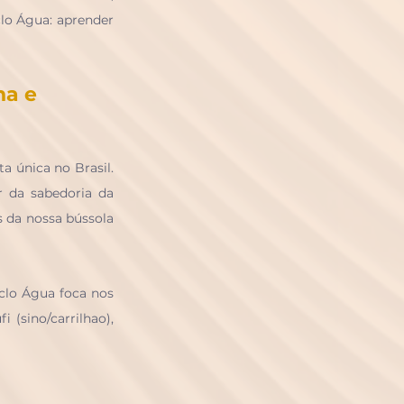
lo Água: aprender 
a e 
única no Brasil. 
 da sabedoria da 
 da nossa bússola 
clo Água foca nos 
(sino/carrilhao), 