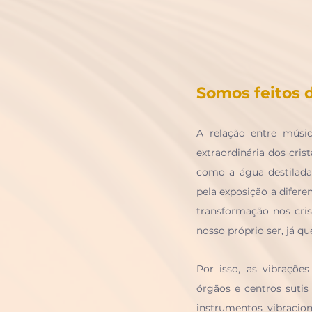
Somos feitos 
A relação entre músi
extraordinária dos cri
como a água destilada,
pela exposição a difere
transformação nos cri
nosso próprio ser, já 
Por isso, as vibraçõe
órgãos e centros suti
instrumentos vibraci