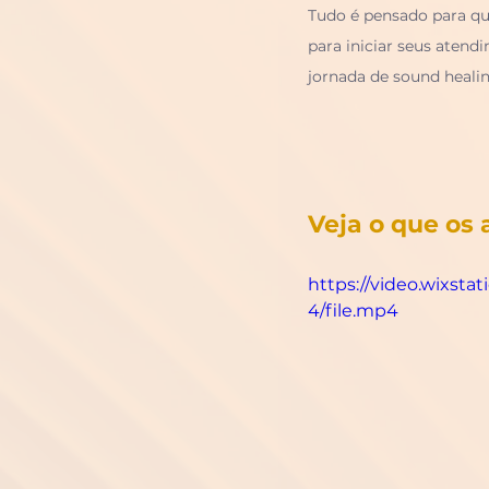
Tudo é pensado para que
para iniciar seus atend
jornada de sound healin
Veja o que os 
https://video.wixs
4/file.mp4