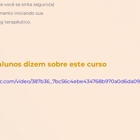
 você se sinta seguro(a) 
imento iniciando sua 
g terapêutico. 
alunos dizem sobre este curso
tatic.com/video/387b36_7bc56c4ebe434768b970a0d6da0