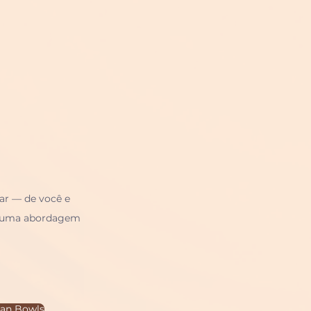
ar — de você e 
r numa abordagem 
tan Bowls