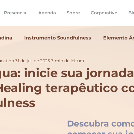
Presencial
Agenda
Sobre
Corporativo
Bl
ndina
Instrumento Soundfulness
Elemento Á
ucation
31 de jul. de 2025
3 min de leitura
formação soundfulness
Formação Sound Hea
ua: inicie sua jornad
ealing terapêutico c
ias
lness
Descubra como