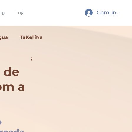
Comunidade
og
Loja
gua
TaKeTiNa
ling
Ritual
a de
om a
 