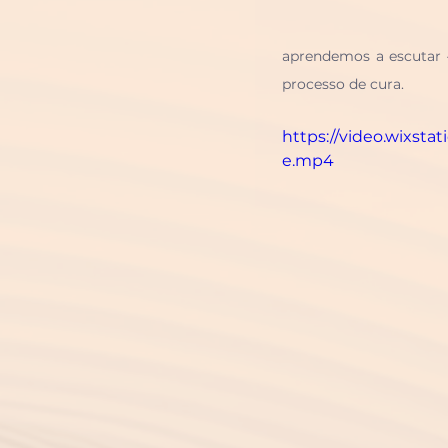
aprendemos a escutar 
processo de cura.
https://video.wixst
e.mp4