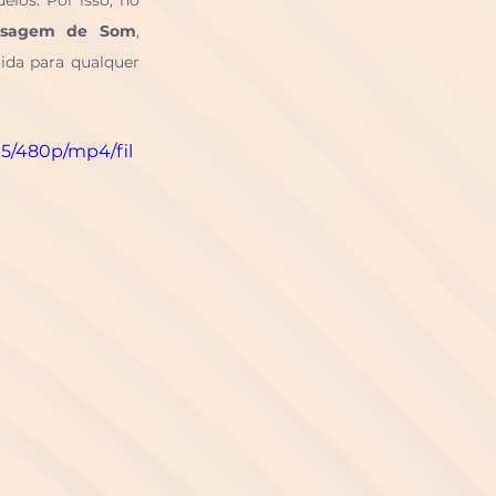
aquilo que sentimos, sem bloqueios. Por isso, no 
assagem de Som
, 
da para qualquer 
d5/480p/mp4/fil