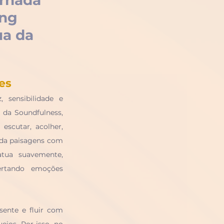
rnada 
ng 
a da 
es
 sensibilidade e 
 da Soundfulness, 
scutar, acolher, 
da paisagens com 
atua suavemente, 
ertando emoções 
ente e fluir com 