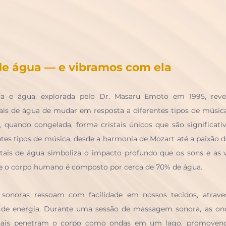
de água — e vibramos com ela
ca e água, explorada pelo Dr. Masaru Emoto em 1995, revel
stais de água de mudar em resposta a diferentes tipos de músi
 quando congelada, forma cristais únicos que são significati
ntes tipos de música, desde a harmonia de Mozart até a paixão d
stais de água simboliza o impacto profundo que os sons e as 
que o corpo humano é composto por cerca de 70% de água. 
s sonoras ressoam com facilidade em nossos tecidos, atrave
s de energia. Durante uma sessão de massagem sonora, as ond
onais penetram o corpo como ondas em um lago, promovendo