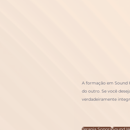
A formação em Sound He
do outro. Se você dese
verdadeiramente integra
Terapia Sonora
Sound H