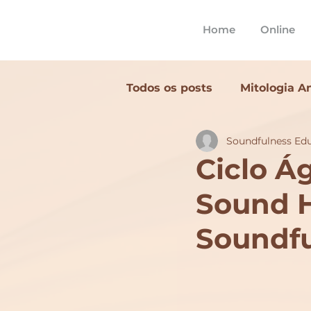
Home
Online
Todos os posts
Mitologia A
Soundfulness Ed
Terapia Sonora
Cacau
Ciclo Ág
Sound H
Ritual de Som
Cerimôn
Soundfu