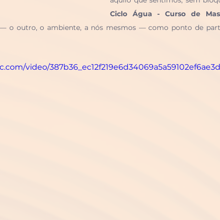
Ciclo Água - Curso de M
— o outro, o ambiente, a nós mesmos — como ponto de parti
atic.com/video/387b36_ec12f219e6d34069a5a59102ef6ae3