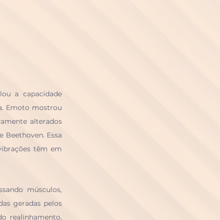
ou a capacidade 
ca. Emoto mostrou 
vamente alterados 
e Beethoven. Essa 
vibrações têm em 
ssando músculos, 
as geradas pelos 
 realinhamento, 