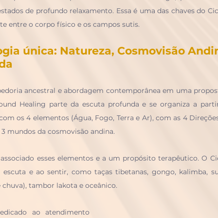
estados de profundo relaxamento. Essa é uma das chaves do Cic
 entre o corpo físico e os campos sutis.
ia única: Natureza, Cosmovisão Andin
nda
bedoria ancestral e abordagem contemporânea em uma proposta 
nd Healing parte da escuta profunda e se organiza a partir
com os 4 elementos (Água, Fogo, Terra e Ar), com as 4 Direções
 3 mundos da cosmovisão andina. 
 associado esses elementos e a um propósito terapêutico. O Ci
escuta e ao sentir, como taças tibetanas, gongo, kalimba, sufi 
chuva), tambor lakota e oceânico.
edicado ao atendimento 