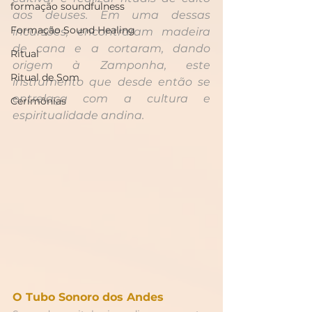
formação soundfulness
aos deuses. Em uma dessas 
Formação Sound Healing
incursões, encontraram madeira 
de cana e a cortaram, dando 
Ritual
origem à Zamponha, este 
Ritual de Som
instrumento que desde então se 
entrelaça com a cultura e 
Cerimônias
espiritualidade andina.
O Tubo Sonoro dos Andes