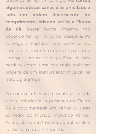
presença de Syrinx consigo, 
Pã cortou 
algumas dessas canas e as uniu lado a 
lado em ordem decrescente de 
comprimento, criando assim a Flauta 
de Pã
. Dessa forma, mesmo não 
podendo ter Syrinx como desejava, Pã 
conseguiu capturar sua essência no 
som do instrumento que ele passou a 
carregar sempre consigo. Essa história 
perdura como uma das mais poéticas 
origens de um instrumento musical na 
mitologia grega.
Embora seja frequentemente associada 
a esta mitologia, a presença da Flauta 
Pã é documentada em várias culturas 
ao redor do mundo, incluindo África,  
Ásia e, claro, na América do Sul, onde é 
conhecida como Zamponha.  