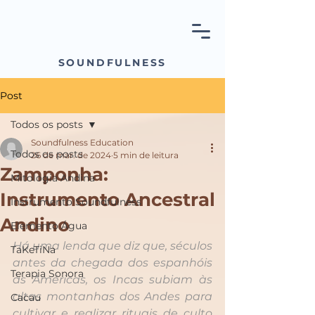
SOUNDFULNESS
Post
Todos os posts
Soundfulness Education
Todos os posts
26 de mar. de 2024
5 min de leitura
Zamponha:
Mitologia Andina
Instrumento Ancestral
Instrumento Soundfulness
Andino
Elemento Água
Há uma lenda que diz que, séculos 
TaKeTiNa
antes da chegada dos espanhóis 
Terapia Sonora
às Américas, os Incas subiam às 
altas montanhas dos Andes para 
Cacau
cultivar e realizar rituais de culto 