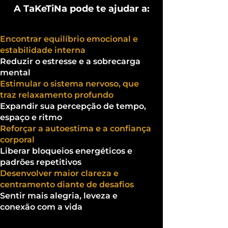
A TaKeTiNa pode te ajudar a:
Encontrar equilíbrio emocional e
estabilidade interna
Reduzir o estresse e a sobrecarga
mental
Estimular o sistema nervoso, que
traz relaxamento profundo
Expandir sua percepção de tempo,
espaço e ritmo
Reforçar a autoestima e a confiança
corporal
Liberar bloqueios energéticos e
padrões repetitivos
Desenvolver maior clareza e
centramento diante de desafios
Sentir mais alegria, leveza e
conexão com a vida