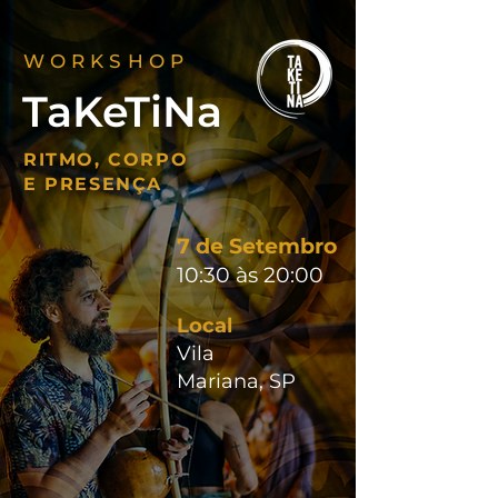
WORKSHOP
TaKeTiNa
RITMO, CORPO
E PRESENÇA
7 de Setembro
10:30 às 20:00
Local
Vila
Mariana, SP