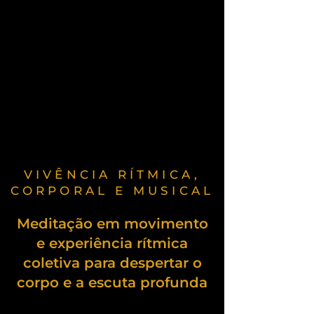
VIVÊNCIA RÍTMICA,
CORPORAL E MUSICAL
Meditação em movimento
e experiência rítmica
coletiva para despertar o
corpo e a escuta profunda