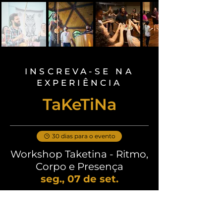
INSCREVA-SE NA
EXPERIÊNCIA
TaKeTiNa
30 dias para o evento
Workshop Taketina - Ritmo,
Corpo e Presença
seg., 07 de set.
Preencha o formulário
de inscrição