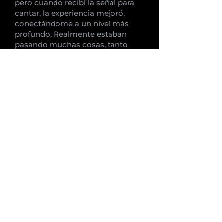
pero cuando recibí la señal para
cantar, la experiencia mejoró,
conectándome a un nivel más
profundo. Realmente estaban
pasando muchas cosas, tanto
externa como internamente. Lo
que encontré particularmente
interesante es la sensación de
una flecha a través del tiempo, un
viaje temporal mientras estoy aquí
en la rueda.
Débora Galvão
Taketina me presentó un desafío...
La dificultad de lidiar con la
espera. Fue entonces cuando
comencé a reflexionar sobre la
importancia de transitar este