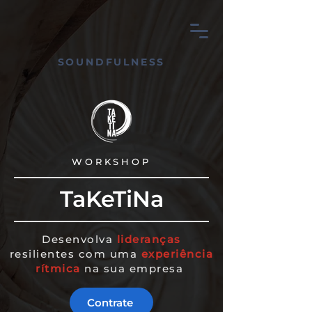
SOUNDFULNESS
WORKSHOP
TaKeTiNa
Desenvolva
lideranças
resilientes com uma
experiência
rítmica
na sua empresa
Contrate