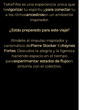
TaKeTiNa es una experiencia única que
te
vigorizar
tu espíritu y
para conectar
tu
a los ritmos
ancestros
en un ambiente
inspirador.
¿Estás preparado para este viaje?
Ríndete al impulso inspirador y
carismático de
Pierre Stocker
Es
Keynes
Fortes
. Descubra la alegría y la ligereza
haciendo espacio en el tiempo
para
experimentar estados de flujo
en
sintonía con el colectivo.