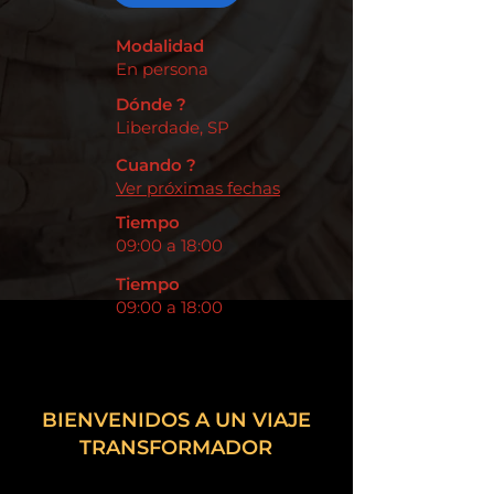
Modalidad
En persona
Dónde ?
Liberdade, SP
Cuando ?
Ver próximas fechas
Tiempo
09:00 a 18:00
Tiempo
09:00 a 18:00
BIENVENIDOS A UN VIAJE
TRANSFORMADOR