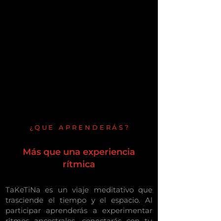
¿QUE APRENDERÁS?
Más que una experiencia
rítmica
TaKeTiNa es un viaje meditativo que
trasciende el tiempo y el espacio. Al
participar aprenderás a experimentar
ritmos ancestrales, conectarás con tu