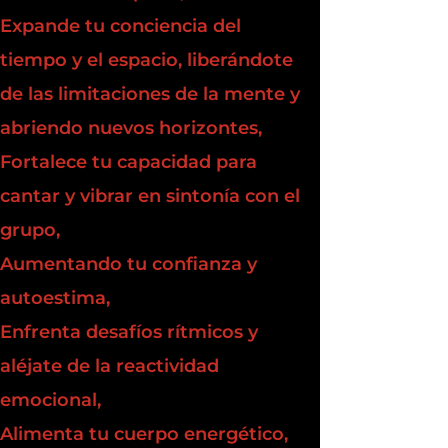
Expande tu conciencia del
tiempo y el espacio, liberándote
de las limitaciones de la mente y
abriendo nuevos horizontes,
Fortalece tu capacidad para
cantar y vibrar en sintonía con el
grupo,
Aumentando tu confianza y
autoestima,
Enfrenta desafíos rítmicos y
aléjate de la reactividad
emocional,
Alimenta tu cuerpo energético,