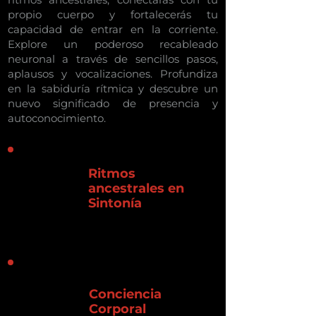
propio cuerpo y fortalecerás tu
capacidad de entrar en la corriente.
Explore un poderoso recableado
neuronal a través de sencillos pasos,
aplausos y vocalizaciones. Profundiza
en la sabiduría rítmica y descubre un
nuevo significado de presencia y
autoconocimiento.
Ritmos
ancestrales en
Sintonía
Conciencia
Corporal