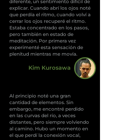
diferente, un sentimiento difícil de
explicar. Cuando abrí los ojos noté
que perdía el ritmo, cuando volví a
cerrar los ojos recuperé el ritmo.
Estaba concentrado en los pasos,
pero también en estado de
meditación. Por primera vez
experimenté esta sensación de
plenitud mientras me movía.
Kim Kurosawa
Al principio noté una gran
cantidad de elementos. Sin
embargo, me encontré perdido
en las curvas del río, a veces
distantes, pero siempre volviendo
al camino. Hubo un momento en
el que perdí la conexión vocal,