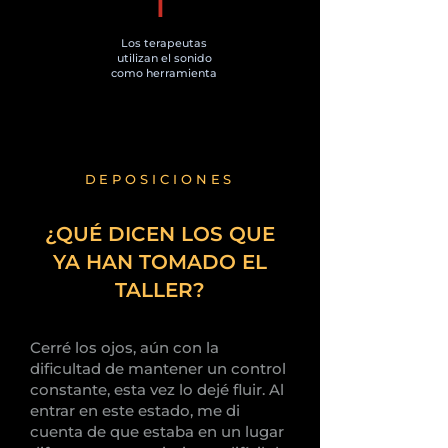
1
Los terapeutas
utilizan el sonido
como herramienta
DEPOSICIONES
¿QUÉ DICEN LOS QUE
YA HAN TOMADO EL
TALLER?
Cerré los ojos, aún con la
dificultad de mantener un control
constante, esta vez lo dejé fluir. Al
entrar en este estado, me di
cuenta de que estaba en un lugar