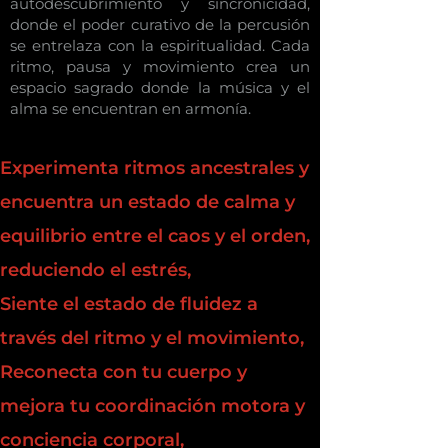
autodescubrimiento y sincronicidad,
donde el poder curativo de la percusión
se entrelaza con la espiritualidad. Cada
ritmo, pausa y movimiento crea un
espacio sagrado donde la música y el
alma se encuentran en armonía.
Experimenta ritmos ancestrales y
encuentra un estado de calma y
equilibrio entre el caos y el orden,
reduciendo el estrés,
Siente el estado de fluidez a
través del ritmo y el movimiento,
Reconecta con tu cuerpo y
mejora tu coordinación motora y
conciencia corporal,