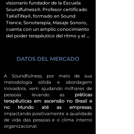
visionario fundador de la Escuela 
Soundfulness®. Profesor certificado 
TaKeTiNa®, formado en Sound 
Trance, Sonoterapia, Masaje Sonoro, 
cuenta con un amplio conocimiento 
del poder terapéutico del ritmo y el 
sonido, además de un gran carisma 
y capacidad de creación y liderazgo. 
Viviendo para inspirar a las personas, 
DATOS DEL MERCADO
como profesor de Sanación con 
Sonido, ha formado a más de 1.000 
estudiantes de forma presencial. 
A Soundfulness, por meio de sua
Desde 2010 ha desarrollado diversos 
metodologia sólida e abordagem
inovadora, vem ajudando milhares de
formatos de experiencias sonoras, 
pessoas levando as
práticas
participando en sus experiencias y 
terapêuticas em ascensão no Brasil e
retiros 6.000 personas, brindando 
no Mundo até as empresas
,
una expansión de la conciencia a 
impactando positivamente a qualidade
través del sonido. Como productor 
de vida das pessoas e o clima interno
musical, lanzó 40 canciones 
organizacional.
originales con más de 2 millones de 