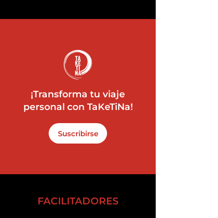
¡Transforma tu viaje
personal con TaKeTiNa!
Suscribirse
FACILITADORES