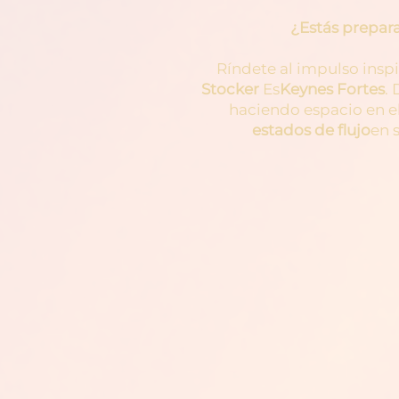
¿Estás prepara
Ríndete al impulso insp
Stocker
Es
Keynes Fortes
. 
haciendo espacio en e
estados de flujo
en s