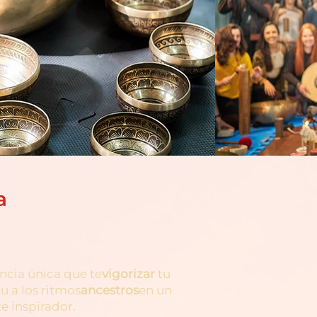
a
ncia única que te
vigorizar
tu
u a los ritmos
ancestros
en un
e inspirador.