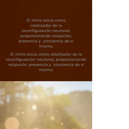
El ritmo actúa como
catalizador de la
reconfiguración neuronal,
proporcionando relajación,
presencia y conciencia de sí
mismo.
El ritmo actúa como catalizador de la
reconfiguración neuronal, proporcionando
relajación, presencia y conciencia de sí
mismo.