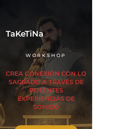
TaKeTiNa
WORKSHOP
CREA CONEXIÓN CON LO
SAGRADO A TRAVÉS DE
POTENTES
EXPERIENCIAS DE
SONIDO