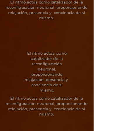
El ritmo actúa como catalizador de la
reconfiguración neuronal, proporcionando
relajación, presencia y conciencia de sí
mismo.
El ritmo actúa como
catalizador de la
reconfiguración
neuronal,
proporcionando
relajación, presencia y
conciencia de sí
mismo.
El ritmo actúa como catalizador de la
reconfiguración neuronal, proporcionando
relajación, presencia y conciencia de sí
mismo.