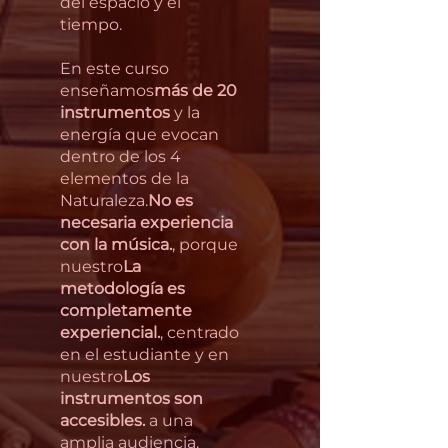
del espacio y el
tiempo.
En este curso
enseñamos
más de 20
instrumentos
y la
energía que evocan
dentro de los 4
elementos de la
Naturaleza.
No es
necesaria experiencia
con la música.
, porque
nuestro
La
metodología es
completamente
experiencial.
, centrado
en el estudiante y en
nuestro
Los
instrumentos son
accesibles.
a una
amplia audiencia.