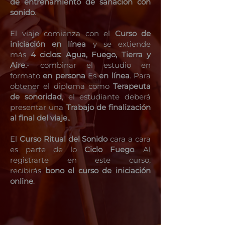
de entrenamiento de sanación con
sonido
.
El viaje comienza con el
Curso de
iniciación en línea
y se extiende
más
4 ciclos: Agua, Fuego, Tierra y
Aire.
- combinar el estudio en
formato
en persona
Es
en línea
. Para
obtener el diploma como
Terapeuta
de sonoridad
, el estudiante deberá
presentar una
Trabajo de finalización
al final del viaje.
.
El
Curso Ritual del Sonido
cara a cara
es parte de lo
Ciclo Fuego
. Al
registrarte en este curso,
recibirás
bono el curso de iniciación
online
.