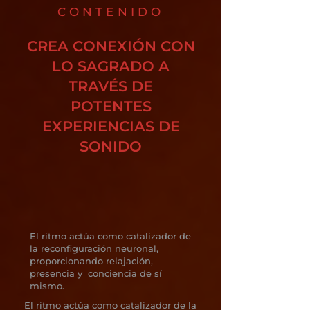
CONTENIDO
CREA CONEXIÓN CON
LO SAGRADO A
TRAVÉS DE
POTENTES
EXPERIENCIAS DE
SONIDO
El ritmo actúa como catalizador de
la reconfiguración neuronal,
proporcionando relajación,
presencia y conciencia de sí
mismo.
El ritmo actúa como catalizador de la