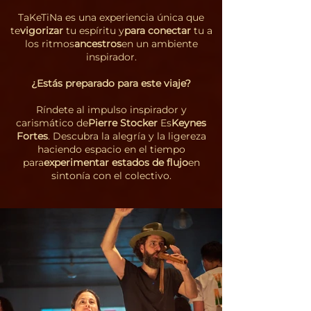
TaKeTiNa es una experiencia única que
te
vigorizar
tu espíritu y
para conectar
tu a
los ritmos
ancestros
en un ambiente
inspirador.
¿Estás preparado para este viaje?
Ríndete al impulso inspirador y
carismático de
Pierre Stocker
Es
Keynes
Fortes
. Descubra la alegría y la ligereza
haciendo espacio en el tiempo
para
experimentar estados de flujo
en
sintonía con el colectivo.