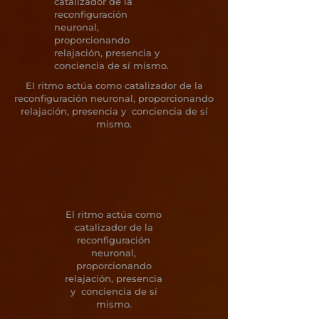
catalizador de la
reconfiguración
neuronal,
proporcionando
relajación, presencia y
conciencia de sí mismo.
El ritmo actúa como catalizador de la
reconfiguración neuronal, proporcionando
relajación, presencia y conciencia de sí
mismo.
El ritmo actúa como
catalizador de la
reconfiguración
neuronal,
proporcionando
relajación, presencia
y conciencia de sí
mismo.