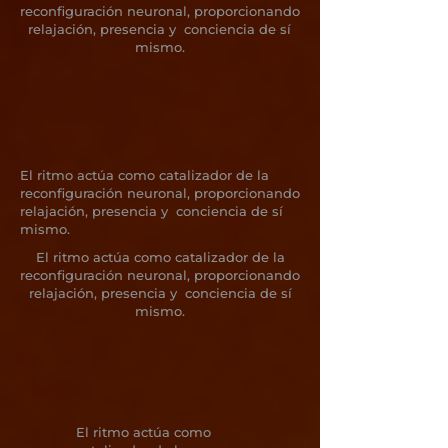
reconfiguración neuronal, proporcionando
relajación, presencia y conciencia de sí
mismo.
El ritmo actúa como catalizador de la
reconfiguración neuronal, proporcionando
relajación, presencia y conciencia de sí
mismo.
El ritmo actúa como catalizador de la
reconfiguración neuronal, proporcionando
relajación, presencia y conciencia de sí
mismo.
El ritmo actúa como