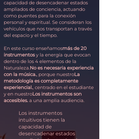
capacidad de desencadenar estados
ampliados de conciencia, actuando
como puentes para la conexión
personal y espiritual. Se consideran los
vehículos que nos transportan a través
del espacio y el tiempo.
En este curso enseñamos
más de 20
instrumentos
y la energía que evocan
dentro de los 4 elementos de la
Naturaleza.
No es necesaria experiencia
con la música.
, porque nuestro
La
metodología es completamente
experiencial.
, centrado en el estudiante
y en nuestro
Los instrumentos son
accesibles.
a una amplia audiencia.
Los instrumentos
intuitivos tienen la
capacidad de
desencadenar estados