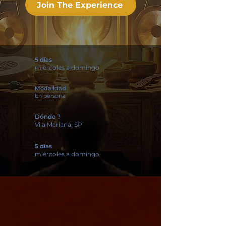
Join The Experience
5 días
miércoles a domingo
Modalidad
En persona
Dónde ?
Vila Mariana, SP
5 días
miércoles a domingo