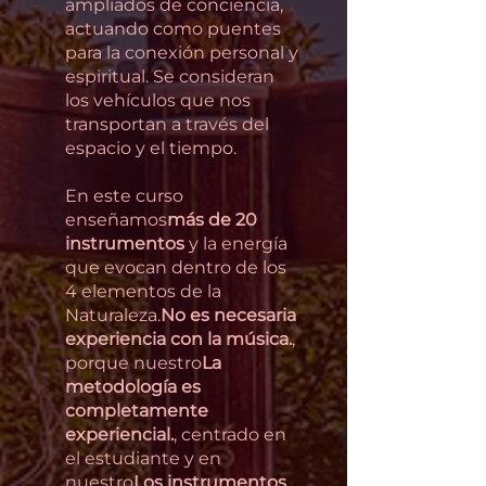
ampliados de conciencia,
actuando como puentes
para la conexión personal y
espiritual. Se consideran
los vehículos que nos
transportan a través del
espacio y el tiempo.
En este curso
enseñamos
más de 20
instrumentos
y la energía
que evocan dentro de los
4 elementos de la
Naturaleza.
No es necesaria
experiencia con la música.
,
porque nuestro
La
metodología es
completamente
experiencial.
, centrado en
el estudiante y en
nuestro
Los instrumentos