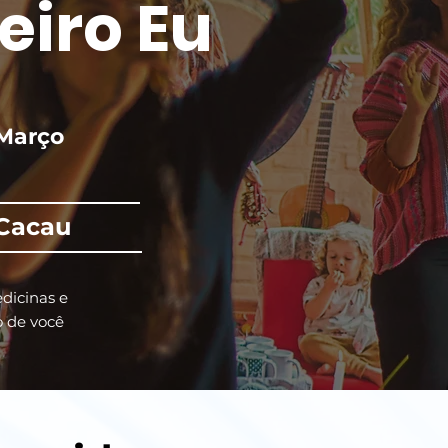
eiro Eu
 Março
 Cacau
dicinas e
o de você