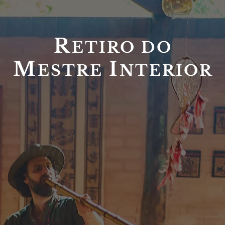
R
ETIRO DO
M
I
ESTRE
NTERIOR