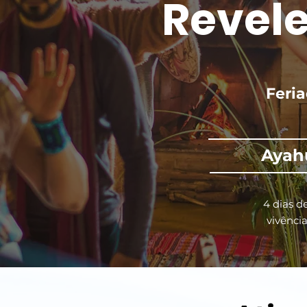
Revele
Feria
Ayahu
4 dias d
vivênci