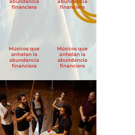
abundancia
abundancia
financiera
financiera
Músicos que
Músicos que
anhelan la
anhelan la
abundancia
abundancia
financiera
financiera