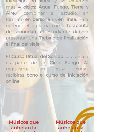
iniciación en línea
y se extiende
más
4 ciclos: Agua, Fuego, Tierra y
Aire.
- combinar el estudio en
formato
en persona
Es
en línea
. Para
obtener el diploma como
Terapeuta
de sonoridad
, el estudiante deberá
presentar una
Trabajo de finalización
al final del viaje.
.
El
Curso Ritual del Sonido
cara a cara
es parte de lo
Ciclo Fuego
. Al
registrarte en este curso,
recibirás
bono el curso de iniciación
online
.
Músicos que
Músicos que
anhelan la
anhelan la