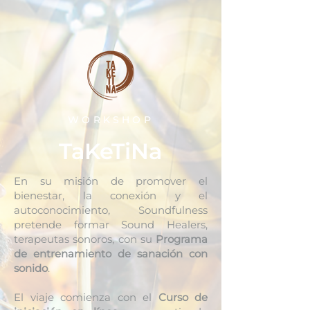
WORKSHOP
TaKeTiNa
En su misión de promover el
bienestar, la conexión y el
autoconocimiento, Soundfulness
pretende formar Sound Healers,
terapeutas sonoros, con su
Programa
de entrenamiento de sanación con
sonido
.
El viaje comienza con el
Curso de