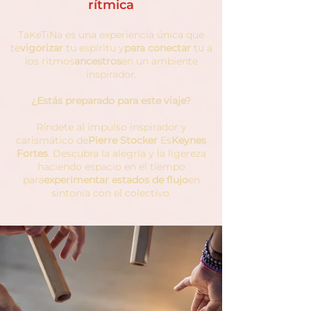
rítmica
TaKeTiNa es una experiencia única que
te
vigorizar
tu espíritu y
para conectar
tu a
los ritmos
ancestros
en un ambiente
inspirador.
¿Estás preparado para este viaje?
Ríndete al impulso inspirador y
carismático de
Pierre Stocker
Es
Keynes
Fortes
. Descubra la alegría y la ligereza
haciendo espacio en el tiempo
para
experimentar estados de flujo
en
sintonía con el colectivo.