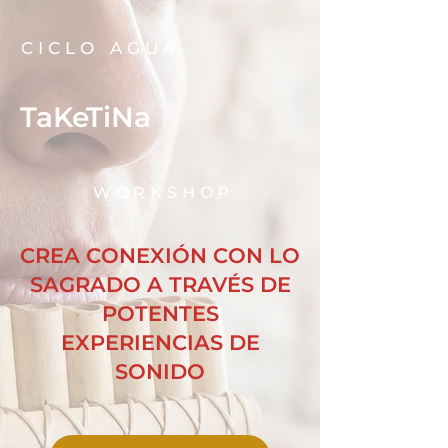
CICLO AGUA
TaKeTiNa
WORKSHOP
CREA CONEXIÓN CON LO
SAGRADO A TRAVÉS DE
POTENTES
EXPERIENCIAS DE
SONIDO