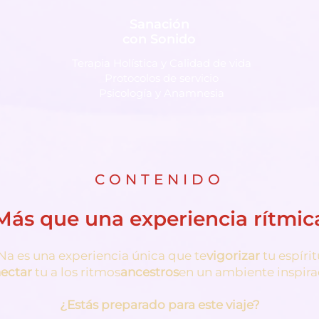
Sanación
con Sonido
Terapia Holística y Calidad de vida
Protocolos de servicio
Psicología y Anamnesia
CONTENIDO
Más que una experiencia rítmic
Na es una experiencia única que te
vigorizar
tu espírit
ectar
tu a los ritmos
ancestros
en un ambiente inspira
¿Estás preparado para este viaje?