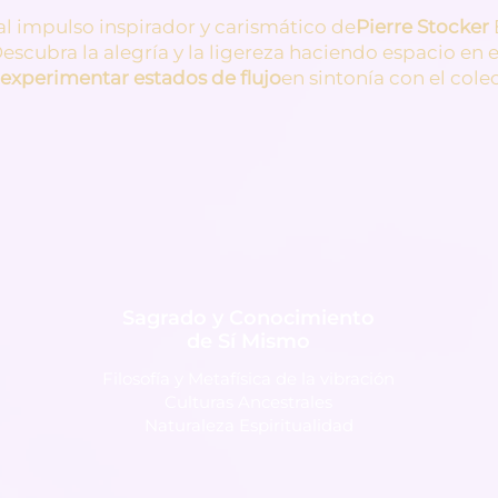
al impulso inspirador y carismático de
Pierre Stocker
Descubra la alegría y la ligereza haciendo espacio en 
experimentar estados de flujo
en sintonía con el colec
Sagrado y Conocimiento
de Sí Mismo
Filosofía y Metafísica de la vibración
Culturas Ancestrales
Naturaleza Espiritualidad