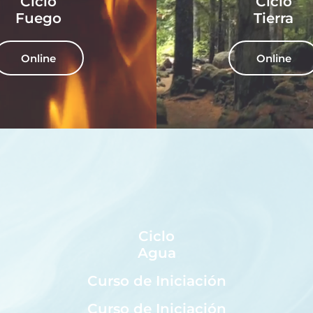
Ciclo
Ciclo
Fuego
Tierra
Online
Online
Ciclo
Agua
Curso de Iniciación
Curso de Iniciación