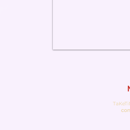
TaKeTi
con