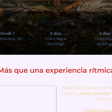
Dónde ?
5 días
5 días
 Mariana, SP
miércoles a
miércoles
domingo
doming
Más que una experiencia rítmic
TaKeTiNa es una experie
espíritu y
para conectar
ambient
¿Estás prepara