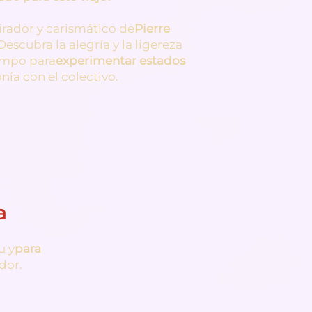
irador y carismático de
Pierre
 Descubra la alegría y la ligereza
empo para
experimentar estados
onía con el colectivo.
a
u y
para
dor.