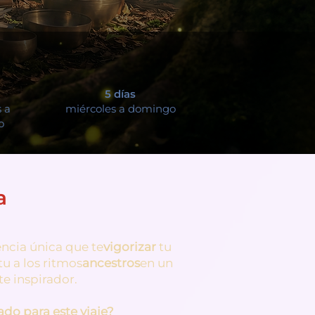
5 días
 a
miércoles a domingo
o
a
ncia única que te
vigorizar
tu
tu a los ritmos
ancestros
en un
e inspirador.
do para este viaje?