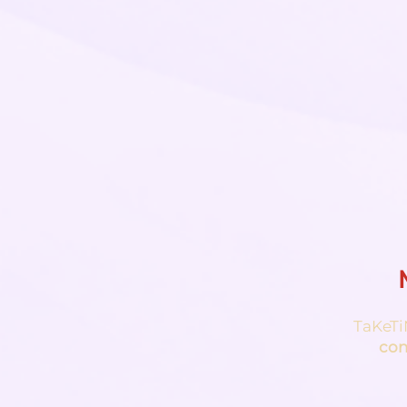
TaKeTi
con