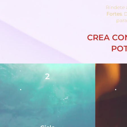
Ríndete 
Fortes
. 
para
CREA CO
POT
2