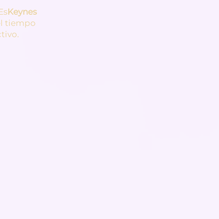
Es
Keynes
el tiempo
tivo.