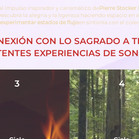
al impulso inspirador y carismático de
Pierre Stocker
Descubra la alegría y la ligereza haciendo espacio en 
experimentar estados de flujo
en sintonía con el colec
NEXIÓN CON LO SAGRADO A T
ENTES EXPERIENCIAS DE SO
3
4