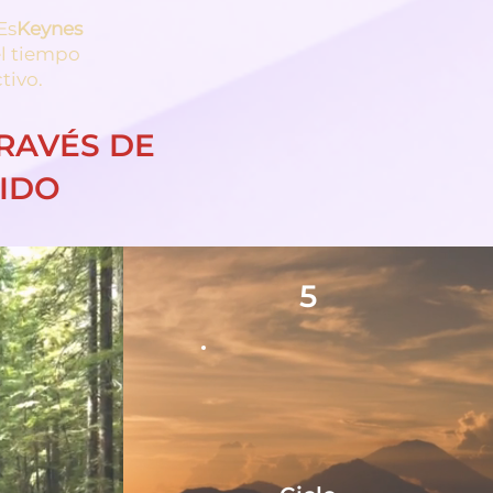
Es
Keynes
el tiempo
tivo.
RAVÉS DE
NIDO
5