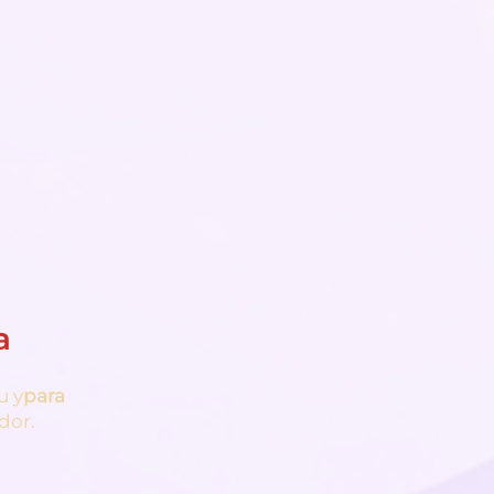
a
u y
para
dor.