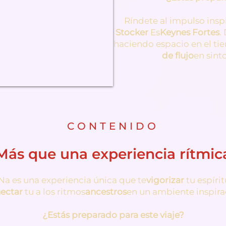
Ríndete al impulso insp
Stocker
Es
Keynes Fortes
.
haciendo espacio en el ti
de flujo
en sint
CONTENIDO
Más que una experiencia rítmic
Na es una experiencia única que te
vigorizar
tu espírit
ectar
tu a los ritmos
ancestros
en un ambiente inspira
¿Estás preparado para este viaje?