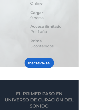
Online
Cargar
9 horas
Acceso ilimitado
Por 1 año
Prima
5 contenidos
Inscreva-se
EL PRIMER PASO EN
UNIVERSO DE CURACIÓN DEL
SONIDO