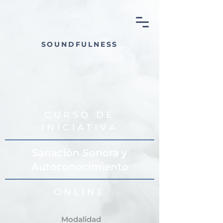
SOUNDFULNESS
CURSO DE
INICIATIVA
Sanación Sonora y
Autoconocimiento
ONLIN
E
Modalidad