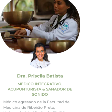
con un amplio conocimiento del 
poder terapéutico del ritmo y el 
sonido, además de un gran carisma y 
capacidad de creación y liderazgo. 
Viviendo para inspirar a las personas, 
como profesor de Sanación con 
Sonido, ha formado a más de 1.000 
estudiantes de forma presencial. 
Desde 2010 ha desarrollado diversos 
formatos de experiencias sonoras, 
participando en sus experiencias y 
retiros 6.000 personas, brindando una 
expansión de la conciencia a través del 
sonido. Como productor musical, 
Dra. Priscila Batista
lanzó 40 canciones originales con más 
de 2 millones de reproducciones en 
MEDICO INTEGRATIVO,
Spotify.
ACUPUNTURISTA & SANADOR DE
SONIDO
Médico egresado de la Facultad de 
Medicina de Ribeirão Preto, 