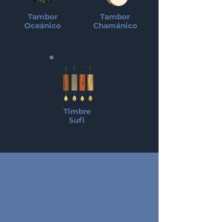
Tambor
Tambor
Oceánico
Chamánico
Timbre
Sufi