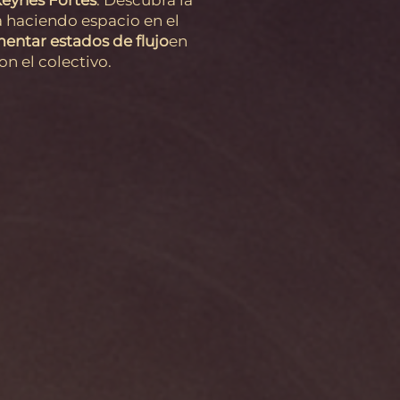
eynes Fortes
. Descubra la
za haciendo espacio en el
entar estados de flujo
en
on el colectivo.