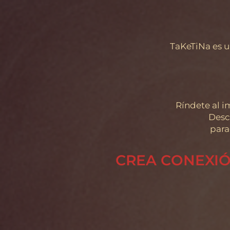
TaKeTiNa es u
Ríndete al i
Descu
para
CREA CONEXIÓ