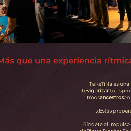
Más que una experiencia rítmic
TaKeTiNa es una 
te
vigorizar
tu espíri
ritmos
ancestros
en
¿Estás prepara
Ríndete al impulso 