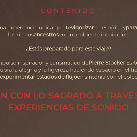
CONTENIDO
na experiencia única que te
vigorizar
tu espíritu y
para
los ritmos
ancestros
en un ambiente inspirador.
¿Estás preparado para este viaje?
mpulso inspirador y carismático de
Pierre Stocker
Es
K
bra la alegría y la ligereza haciendo espacio en el t
experimentar estados de flujo
en sintonía con el colec
N CON LO SAGRADO A TRAVÉ
EXPERIENCIAS DE SONIDO