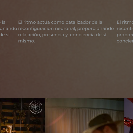
 la
El ritmo actúa como catalizador de la
El ritm
cionando
reconfiguración neuronal, proporcionando
reconfi
de sí
relajación, presencia y conciencia de sí
propor
mismo.
concie