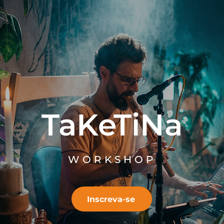
TaKeTiNa
WORKSHOP
Inscreva-se