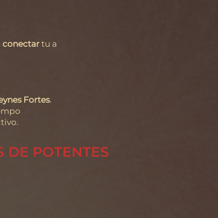
 conectar
tu a
eynes Fortes
.
iempo
tivo.
S DE POTENTES