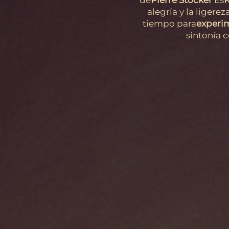
de
Pierre Stocker
Es
K
alegría y la ligere
tiempo para
experim
sintonía c