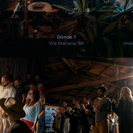
Dónde ?
Vila Mariana, SP
miér