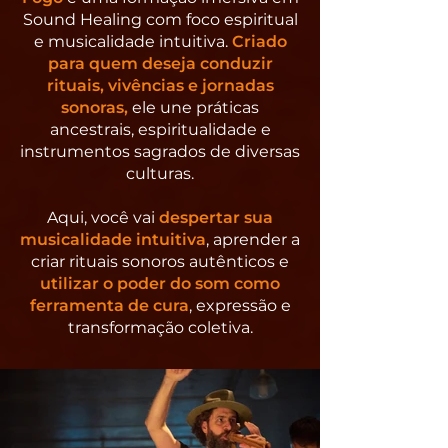
Sound Healing com foco espiritual
e musicalidade intuitiva.
Criado
para quem deseja conduzir
rituais, vivências e jornadas
sonoras,
ele une práticas
ancestrais, espiritualidade e
instrumentos sagrados de diversas
culturas.
Aqui, você vai
despertar sua
musicalidade intuitiva
, aprender a
criar rituais sonoros autênticos e
utilizar o poder do som como
ferramenta de cura
, expressão e
transformação coletiva.