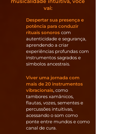
musicalidade intuitiva, você
vai:
Despertar sua presença e
potência para conduzir
rituais sonoros
com
autenticidade e segurança,
aprendendo a criar
experiências profundas com
instrumentos sagrados e
símbolos ancestrais.
Viver uma jornada com
mais de 20 instrumentos
vibracionais
,
como
tambores xamânicos,
flautas, vozes, sementes e
percussões intuitivas,
acessando o som como
ponte entre mundos e como
canal de cura.