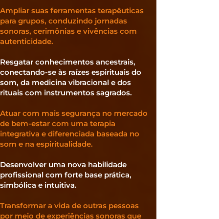
Ampliar suas ferramentas terapêuticas
para grupos, conduzindo jornadas
sonoras, cerimônias e vivências com
autenticidade.
Resgatar conhecimentos ancestrais,
conectando-se às raízes espirituais do
som, da medicina vibracional e dos
rituais com instrumentos sagrados.
Atuar com mais segurança no mercado
de bem-estar com uma terapia
integrativa e diferenciada baseada no
som e na espiritualidade.
Desenvolver uma nova habilidade
profissional com forte base prática,
simbólica e intuitiva.
Transformar a vida de outras pessoas
por meio de experiências sonoras que