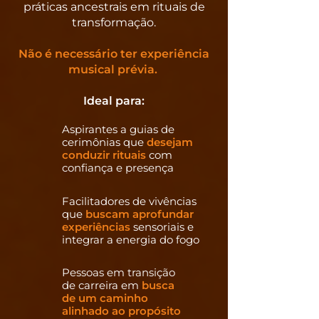
práticas ancestrais em rituais de
transformação.
Não é necessário ter experiência
musical prévia.
Ideal para:
Aspirantes a guias de
cerimônias que
desejam
conduzir rituais
com
confiança e presença
Facilitadores de vivências
que
buscam aprofundar
experiências
sensoriais e
integrar a energia do fogo
Pessoas em transição
de carreira em
busca
de um caminho
alinhado ao propósito