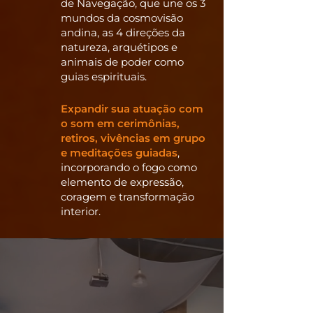
de Navegação, que une os 3
mundos da cosmovisão
andina, as 4 direções da
natureza, arquétipos e
animais de poder como
guias espirituais.
Expandir sua atuação com
o som em cerimônias,
retiros, vivências em grupo
e meditações guiadas
,
incorporando o fogo como
elemento de expressão,
coragem e transformação
interior.