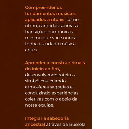
Compreender os
fundamentos musicais
aplicados a rituais
,
como
ritmo, camadas sonoras e
transições harmônicas —
mesmo que você nunca
tenha estudado música
antes.
Aprender a construir rituais
do início ao fim
,
desenvolvendo roteiros
simbólicos, criando
atmosferas sagradas e
conduzindo experiências
coletivas com o apoio da
nossa equipe.
Integrar a sabedoria
ancestral
através da Bússola