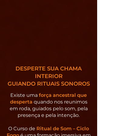
DESPERTE SUA CHAMA
INTERIOR
GUIANDO RITUAIS SONOROS
Existe uma
força ancestral que
desperta
quando nos reunimos
em roda, guiados pelo som, pela
presença e pela intenção.
O Curso de
Ritual de Som – Ciclo
Fogo
é uma formação imersiva em