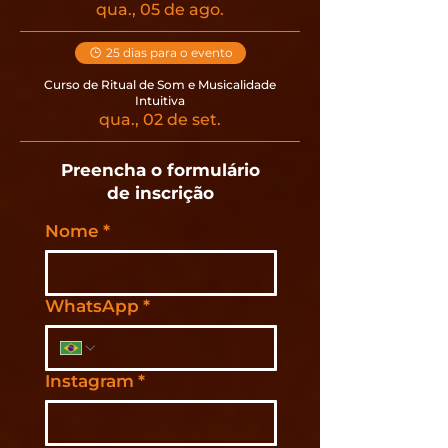
qua., 05 de ago.
25 dias para o evento
Curso de Ritual de Som e Musicalidade
Intuitiva
qua., 02 de set.
Preencha o formulário
de inscrição
Nome
*
WhatsApp
*
Instagram
*