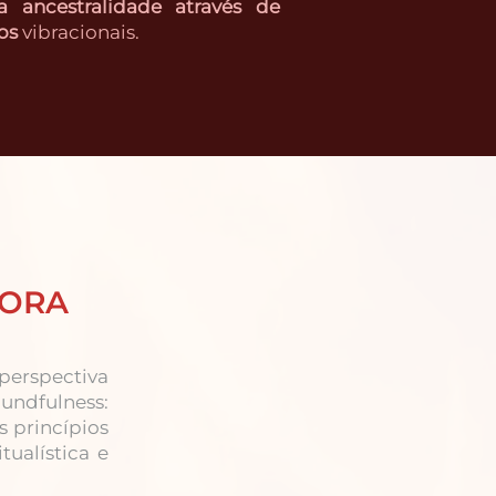
a ancestralidade através de
os
vibracionais.
NORA
perspectiva
undfulness:
s princípios
tualística e