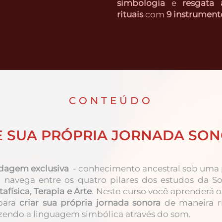
simbologia
e
resgata 
rituais
com
9 instrument
CONTEÚDO
E SUA PRÓPRIA JORNADA SO
dagem exclusiva
- conhecimento ancestral sob uma 
navega entre os quatro pilares dos estudos da So
afísica, Terapia e Arte
. Neste curso você aprenderá o
 para
criar sua própria jornada sonora
de maneira ri
zendo a linguagem simbólica através do som.