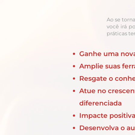
Ao se torna
você irá p
práticas t
Ganhe uma nova 
Amplie suas fer
Resgate o conhe
Atue no crescen
diferenciada
Impacte positiv
Desenvolva o a