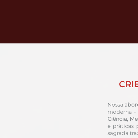
CRI
Nossa
abor
moderna - 
Ciência, Met
e práticas
sagrada tra