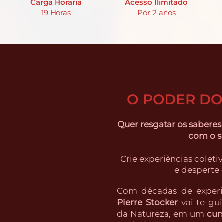
Carga Horária
Acesso Ilimitado
19 Horas
Por 2 anos
O PODER D
Quer resgatar os saberes
com o 
Crie experiências colet
e desperte
Com décadas de experiê
Pierre Stocker
vai te gui
da Natureza, em um
cur