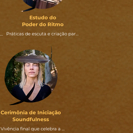
Estudo do
Poder do Ritmo
Práticas de escuta e criação para 
o 
reconhecer o ritmo como 
 
linguagem sutil que estrutura os 
r 
processos da vida e das vivências 
sonoras, com foco no 
desenvolvimento da sua própria 
pulsação e na condução de 
grupos com coerência 
energética.
Cerimônia de Iniciação
Soundfulness
Vivência final que celebra a 