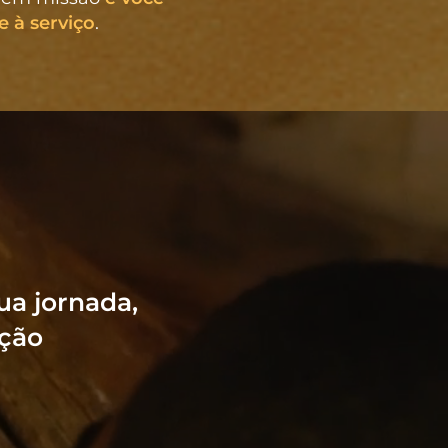
e à serviço
.
ua jornada,
ação