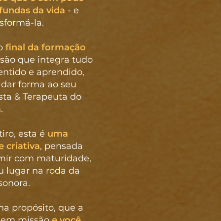
fundas da vida
- e
formá-la.
do
final da formação
são que integra tudo
sentido e aprendido,
 dar forma ao seu
sta & Terapeuta do
.
iro, esta é
uma
e criativa
, pensada
mir com maturidade,
u lugar na roda da
sonora.
a propósito, que a
a em missão
e você