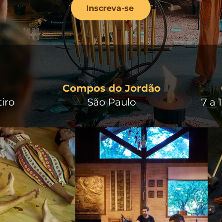
Inscreva-se
Compos do Jordão
iro
São Paulo
7 a 