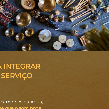
A INTEGRAR
 SERVIÇO
s caminhos da Água,
be que o som pode