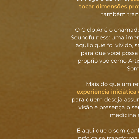
tocar dimensões pro
também trans
O Ciclo Ar é o chama
Soundfulness: uma imer
aquilo que foi vivido, 
para que você possa
próprio voo como Arti
Som
Mais do que um ret
experiência iniciática 
para quem deseja assu
visão e presença o se
medicina 
É aqui que o som ganh
prática se transform