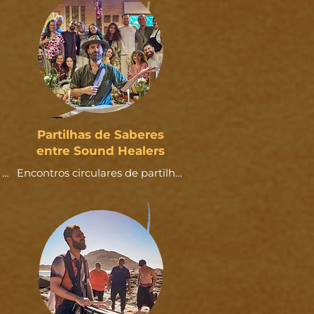
Partilhas de Saberes
entre Sound Healers
Encontros circulares de partilha 
entre terapeutas do som, para 
s 
trocas sinceras sobre 
experiências, dúvidas, criações e 
o 
caminhos, fortalecendo o senso 
 
de comunidade, escuta e 
aprendizado coletivo entre os 
que caminham com o som 
como serviço.