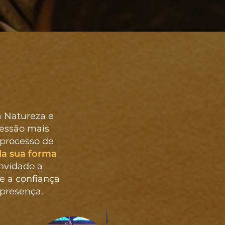
a Natureza e
ressão mais
 processo de
da sua forma
onvidado a
 e a confiança
 presença.