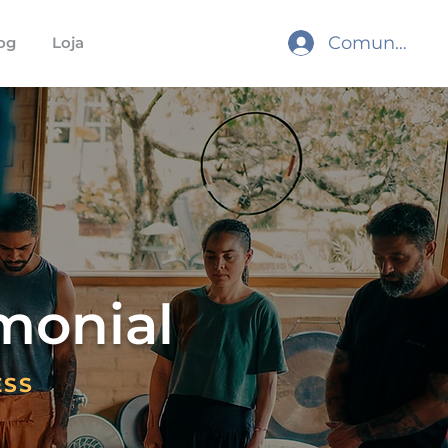
Comunidade
og
Loja
monial
ESS