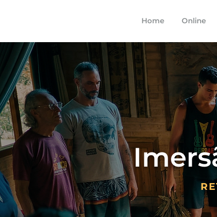
Home
Online
Imers
RE