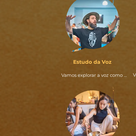
Estudo da Voz
V
Vamos explorar a voz como 
instrumento de visão e canal de 
r
expressão autêntica, 
investigando timbre, tom e 
su
possibilidades de improvisação, 
para que cada participante 
al
descubra sua forma de 
vi
comunicar, cantar, sustentar 
campos e criar vivências com 
verdade sonora.