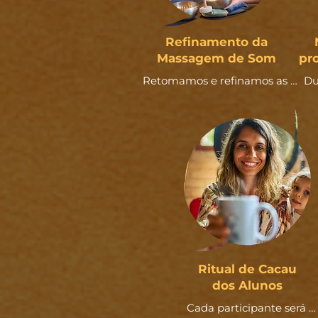
Refinamento da
Massagem de Som
pro
Retomamos e refinamos as 
Du
técnicas da massagem sonora 
aprendidas no Ciclo Água, com 
foco em fluidez, escuta sensível e 
m
fortalecimento da confiança 
c
para aplicá-la com presença e 
v
coerência no seu estilo 
ap
terapêutico.
c
Ritual de Cacau
dos Alunos
Cada participante será 