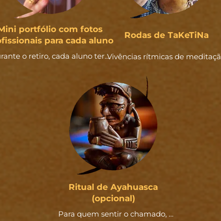
Mini portfólio com fotos
Rodas de TaKeTiNa
fissionais para cada aluno
rante o retiro, cada aluno terá 
Vivências rítmicas de meditaçã
momentos de registro 
ativa, ampliando a consciência
profissional para compor um 
corporal e rítmica para sustenta
ini portfólio, incentivando a 
vivências com mais clareza, 
onstrução de uma identidade 
presença e integração entre 
isual autêntica e sensível, em 
corpo, som e intenção.
oio à caminhada profissional 
omo artista-terapeuta do som.
Ritual de Ayahuasca
(opcional)
Para quem sentir o chamado, 