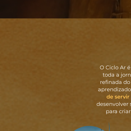
O Ciclo Ar 
toda a jor
refinada do
aprendizado
de servir
desenvolver s
para cria