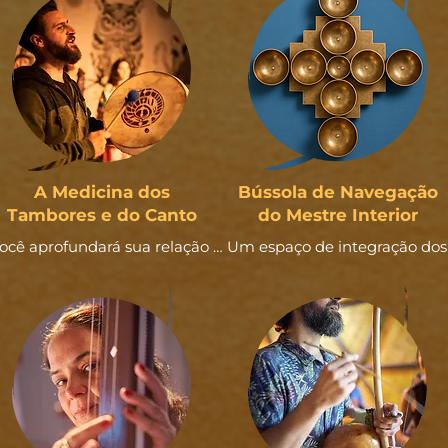
A Medicina dos
Bússola de Navegação
Tambores e do Canto
do Mestre Interior
ocê aprofundará sua relação 
Um espaço de integração dos 
com o tambor como guia de 
ciclos anteriores, onde 
itmo, presença e ancoragem 
revisitamos os elementos e sua
energética, aprendendo a 
direções para consolidar a 
stentar vivências com firmeza, 
sabedoria interna e ativar a visã
sensibilidade e direção - em 
pessoal que guiará seu projeto,
iança com o canto como ponte 
sua atuação no mundo e sua 
bracional com o grupo e com o 
forma de viver o som como 
invisível.
missão.