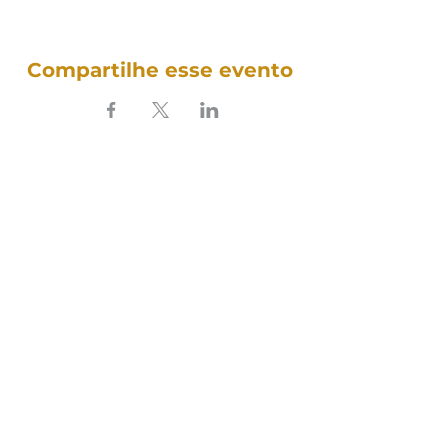
Compartilhe esse evento
SOUNDFULNESS​
ARTE TERAPIA DO SOM
Siga nosso som nas redes:
Política de Cookies