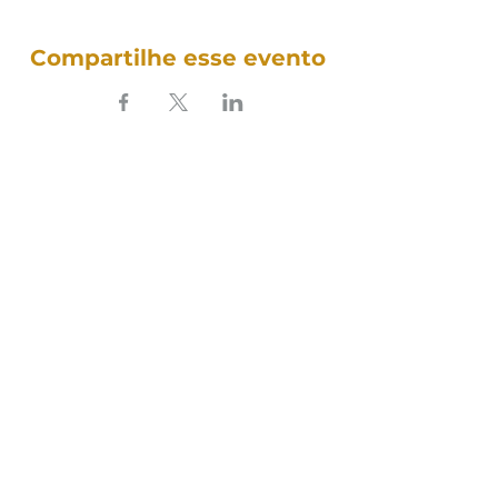
Compartilhe esse evento
SOUNDFULNESS​
ARTE TERAPIA DO SOM
Siga nosso som nas redes:
Política de Cookies
Política de Privacidade