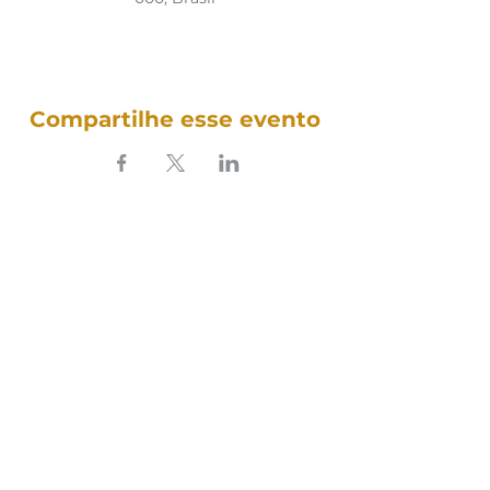
Compartilhe esse evento
SOUNDFULNESS​
ARTE TERAPIA DO SOM
Siga nosso som nas redes: