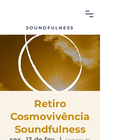
SOUNDFULNESS
Retiro
Cosmovivência
Soundfulness
sex., 13 de fev.
  |  