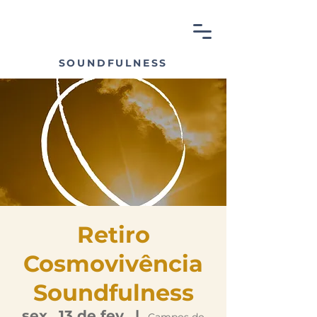
SOUNDFULNESS
Retiro
Cosmovivência
Soundfulness
sex., 13 de fev.
  |  