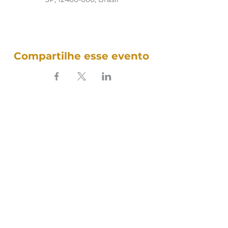
Compartilhe esse evento
SOUNDFULNESS​
ARTE TERAPIA DO SOM
Siga nosso som nas redes: