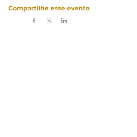
Compartilhe esse evento
SOUNDFULNESS​
ARTE TERAPIA DO SOM
Siga nosso som nas redes:
Política de Cookies
Política de Privacidade
Termos e Condições