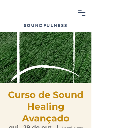
SOUNDFULNESS
Curso de Sound
Healing
Avançado
qui., 29 de out.
  |  