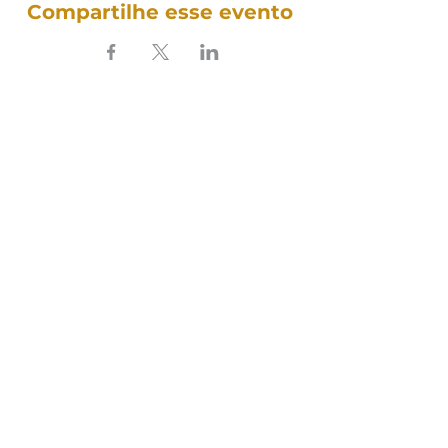
Compartilhe esse evento
SOUNDFULNESS​
ARTE TERAPIA DO SOM
Siga nosso som nas redes:
Política de Cookies
Política de Privacidade
Termos e Condições