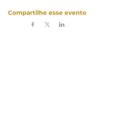
Compartilhe esse evento
SOUNDFULNESS​
ARTE TERAPIA DO SOM
Siga nosso som nas redes:
Política de Cookies
Política de Privacidade