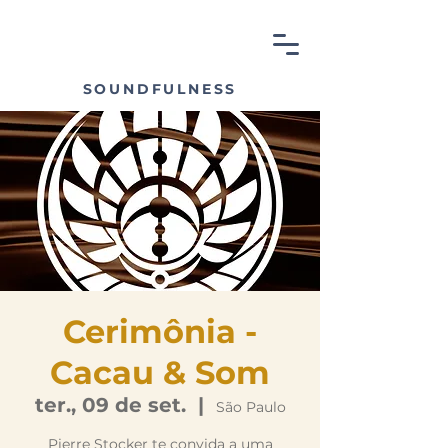
SOUNDFULNESS
Cerimônia -
Cacau & Som
ter., 09 de set.
  |  
São Paulo
Pierre Stocker te convida a uma