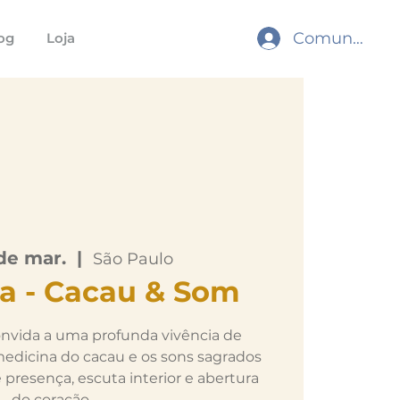
Comunidade
og
Loja
 de mar.
  |  
São Paulo
a - Cacau & Som
convida a uma profunda vivência de
edicina do cacau e os sons sagrados
resença, escuta interior e abertura
do coração.