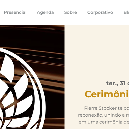
Presencial
Agenda
Sobre
Corporativo
Bl
ter., 31
Cerimôni
Pierre Stocker te 
reconexão, unindo a m
em uma cerimônia de p