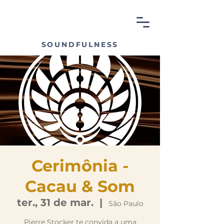
SOUNDFULNESS
Cerimônia -
Cacau & Som
ter., 31 de mar.
  |  
São Paulo
Pierre Stocker te convida a uma