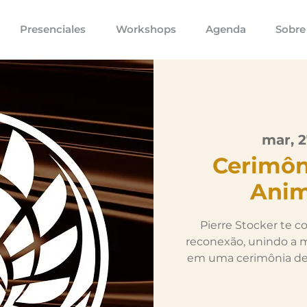
Presenciales
Workshops
Agenda
Sobre
mar, 
Cerimôn
Anim
Pierre Stocker te 
reconexão, unindo a m
em uma cerimônia de p