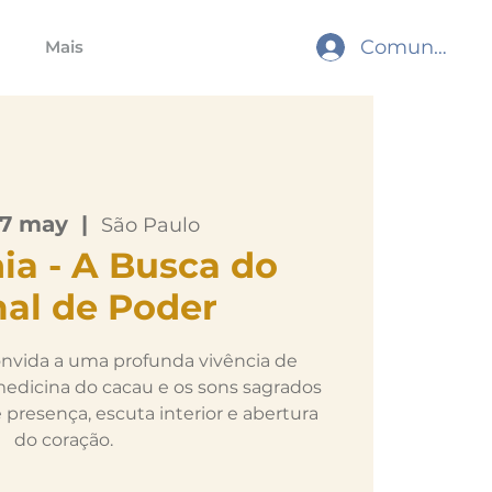
Comunidade
Mais
27 may
  |  
São Paulo
ia - A Busca do
al de Poder
convida a uma profunda vivência de
edicina do cacau e os sons sagrados
resença, escuta interior e abertura
do coração.