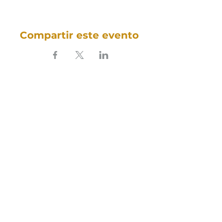
Compartir este evento
SOUNDFULNESS​
ARTE TERAPIA DO SOM
Sigue nuestro sonido en las redes
sociales:
Política de Cookies