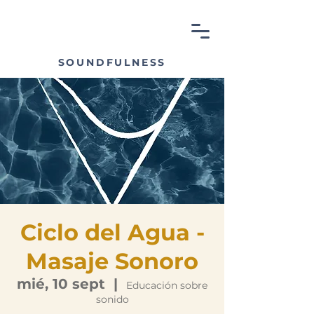
SOUNDFULNESS
Ciclo del Agua -
Masaje Sonoro
mié, 10 sept
  |  
Educación sobre
sonido