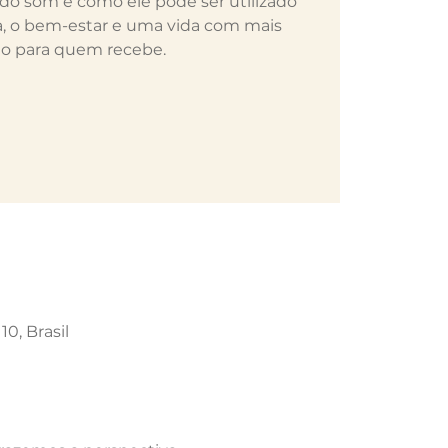
o do som e como ele pode ser utilizado
a, o bem-estar e uma vida com mais
do para quem recebe.
10, Brasil