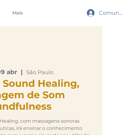
Comunidade
Mais
09 abr
  |  
São Paulo
 Sound Healing,
agem de Som
undfulness
 Healing, com massagens sonoras
êuticas, irá ensinar o conhecimento