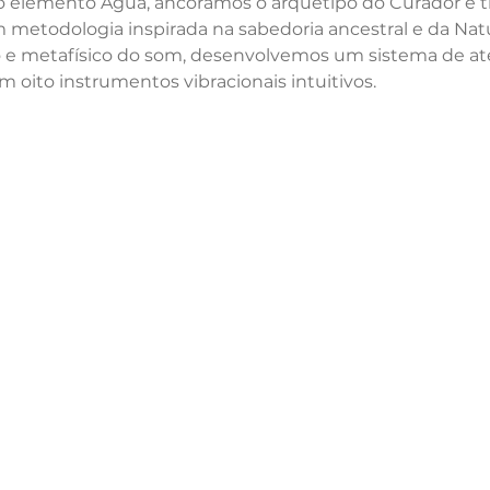
 do elemento Água, ancoramos o arquétipo do Curador e 
metodologia inspirada na sabedoria ancestral e da Natu
o e metafísico do som, desenvolvemos um sistema de a
oito instrumentos vibracionais intuitivos.