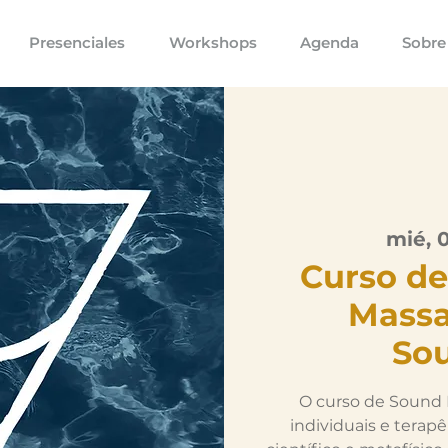
Presenciales
Workshops
Agenda
Sobre
mié, 
Curso de
Mass
So
O curso de Sound
individuais e terap