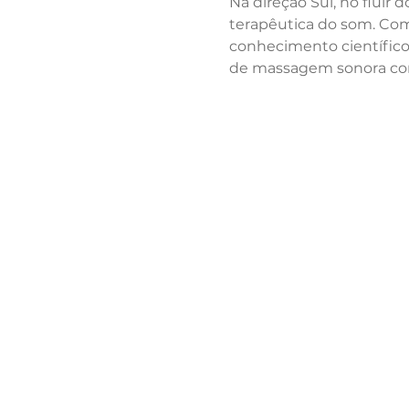
Na direção Sul, no fluir
terapêutica do som. Com 
conhecimento científic
de massagem sonora com 