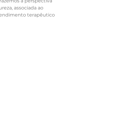
trazemos a perspectiva 
reza, associada ao 
tendimento terapêutico 