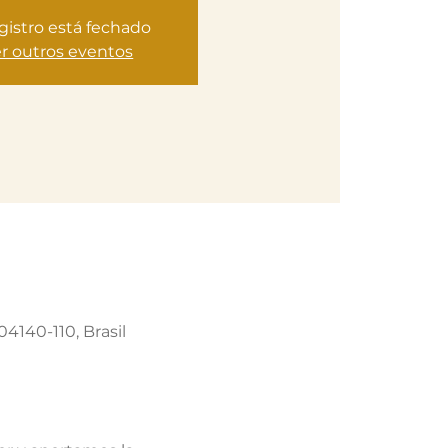
gistro está fechado
r outros eventos
04140-110, Brasil