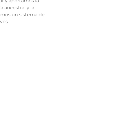
or y aportamos la 
 ancestral y la 
lamos un sistema de 
vos.