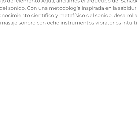
flujo del elemento Agua, anclamos el arquetipo del Sanad
del sonido. Con una metodología inspirada en la sabiduría
conocimiento científico y metafísico del sonido, desarrol
masaje sonoro con ocho instrumentos vibratorios intuiti