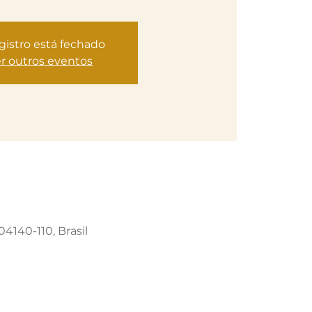
gistro está fechado
r outros eventos
04140-110, Brasil