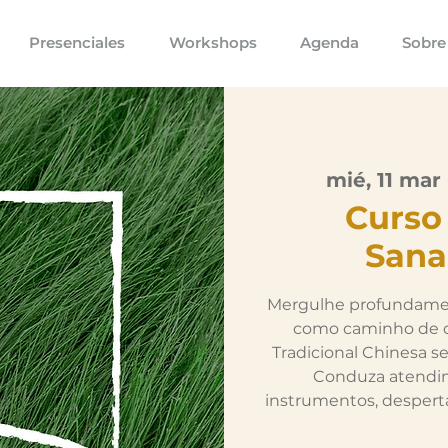
Presenciales
Workshops
Agenda
Sobre
mié, 11 mar
 
Curso
Sana
Mergulhe profundamen
como caminho de c
Tradicional Chinesa s
Conduza atendim
instrumentos, desper