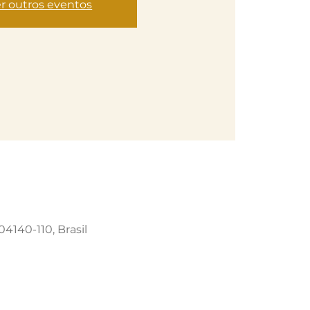
r outros eventos
04140-110, Brasil