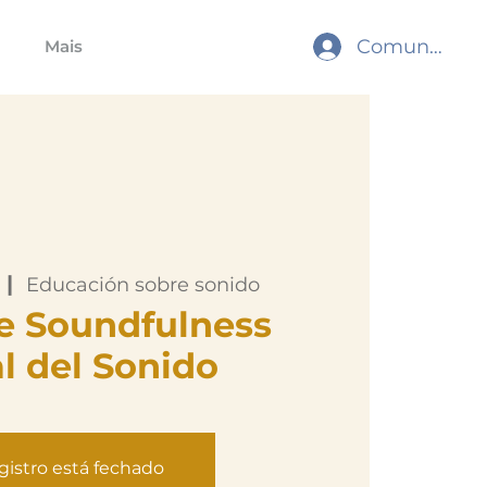
Comunidade
Mais
 |  
Educación sobre sonido
e Soundfulness
l del Sonido
gistro está fechado