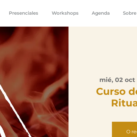
Presenciales
Workshops
Agenda
Sobre
mié, 02 oct
 
Curso d
Ritua
O re