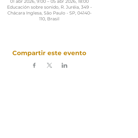
01 abr 2026, 9:00 – 05 abr 2026, 18:00
Educación sobre sonido, R. Juréia, 349 -
Chácara Inglesa, São Paulo - SP, 04140-
110, Brasil
Compartir este evento
SOUNDFULNESS​
ARTE TERAPIA DO SOM
Sigue nuestro sonido en las redes