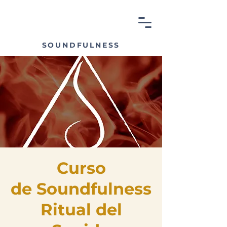
SOUNDFULNESS
Curso
de Soundfulness
Ritual del