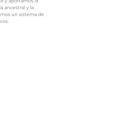
or y aportamos la 
 ancestral y la 
lamos un sistema de 
vos.