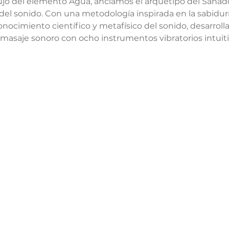
flujo del elemento Agua, anclamos el arquetipo del Sanad
del sonido. Con una metodología inspirada en la sabiduría
conocimiento científico y metafísico del sonido, desarrol
masaje sonoro con ocho instrumentos vibratorios intuiti