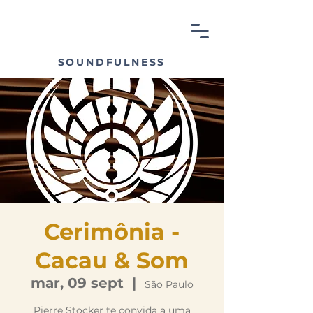
SOUNDFULNESS
Cerimônia -
Cacau & Som
mar, 09 sept
  |  
São Paulo
Pierre Stocker te convida a uma