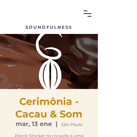
SOUNDFULNESS
Cerimônia -
Cacau & Som
mar, 13 ene
  |  
São Paulo
Pierre Stocker te convida a uma