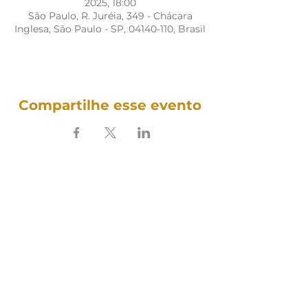
2025, 18:00
São Paulo, R. Juréia, 349 - Chácara
Inglesa, São Paulo - SP, 04140-110, Brasil
Compartilhe esse evento
SOUNDFULNESS​
ARTE TERAPIA DO SOM
Siga nosso som nas redes: