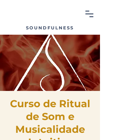
SOUNDFULNESS
Curso de Ritual
de Som e
Musicalidade