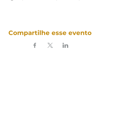
Compartilhe esse evento
SOUNDFULNESS​
ARTE TERAPIA DO SOM
Siga nosso som nas redes: