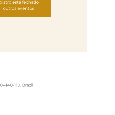
gistro está fechado
r outros eventos
04140-110, Brazil