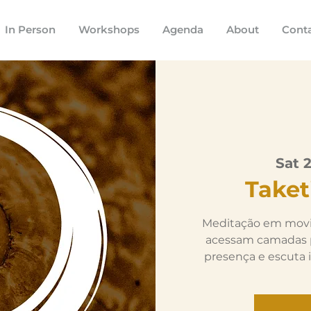
In Person
Workshops
Agenda
About
Cont
Sat 
Take
Meditação em movi
acessam camadas 
presença e escuta i