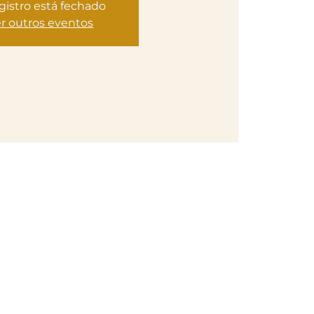
gistro está fechado
r outros eventos