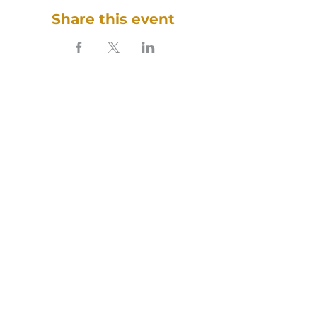
Share this event
SOUNDFULNESS​
ARTE TERAPIA DO SOM
Follow our sound on social media:
Cookies Policy
Privacy Policy
Terms and conditions