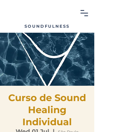
SOUNDFULNESS
Curso de Sound
Healing
Individual
Wed 01 Jul
  |  