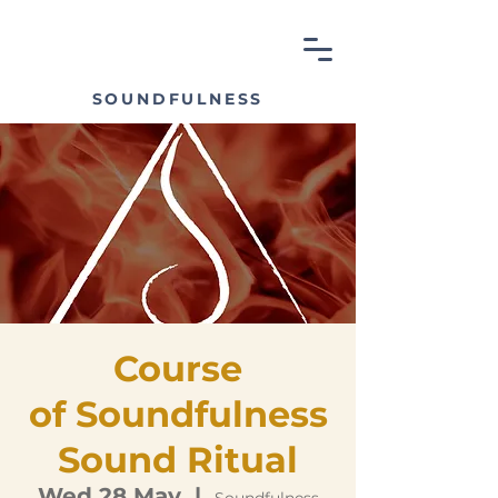
SOUNDFULNESS
Course
of Soundfulness
Sound Ritual
Wed 28 May
  |  