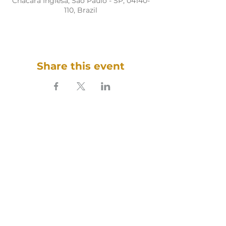
Chácara Inglesa, São Paulo - SP, 04140-
110, Brazil
Share this event
SOUNDFULNESS​
ARTE TERAPIA DO SOM
Follow our sound on social media: