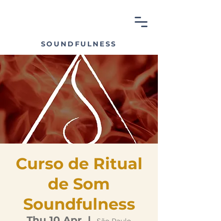
SOUNDFULNESS
Curso de Ritual
de Som
Soundfulness
Thu 10 Apr
  |  