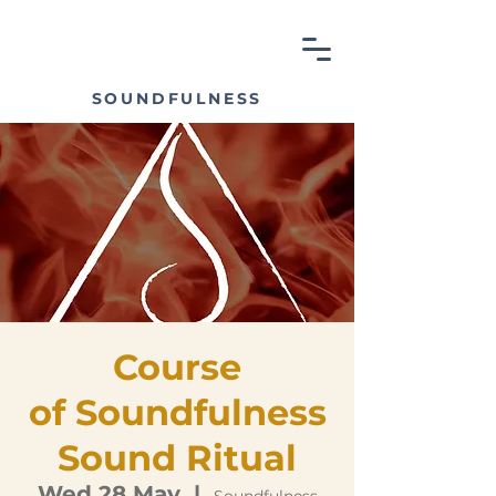
SOUNDFULNESS
Course
of Soundfulness
Sound Ritual
Wed 28 May
  |  