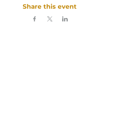
Share this event
SOUNDFULNESS​
ARTE TERAPIA DO SOM
Follow our sound on social media:
Cookies Policy
Privacy Policy
Terms and conditions