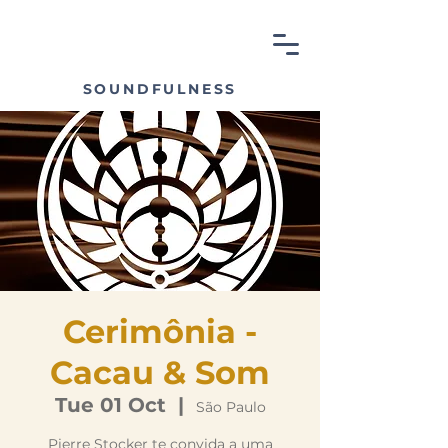
SOUNDFULNESS
Cerimônia -
Cacau & Som
Tue 01 Oct
  |  
São Paulo
Pierre Stocker te convida a uma